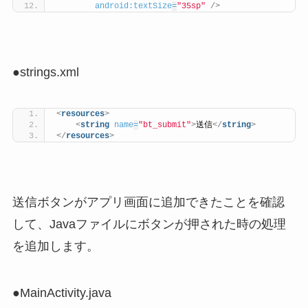
android:textSize
=
"35sp"
/>
●strings.xml
<
resources
>
<
string
name
=
"bt_submit"
>
送信
</
string
>
</
resources
>
送信ボタンがアプリ画面に追加できたことを確認
して、Javaファイルにボタンが押された時の処理
を追加します。
●MainActivity.java