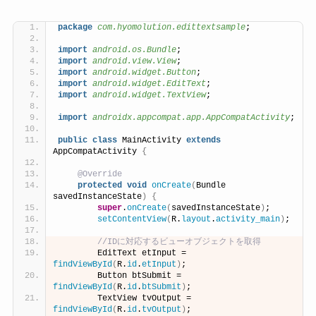
package
 com.hyomolution.edittextsample
;
import
 android.os.Bundle
;
import
 android.view.View
;
import
 android.widget.Button
;
import
 android.widget.EditText
;
import
 android.widget.TextView
;
import
 androidx.appcompat.app.AppCompatActivity
;
public
class
 MainActivity 
extends
AppCompatActivity 
{
@Override
protected
void
onCreate
(
Bundle 
savedInstanceState
)
{
super
.
onCreate
(
savedInstanceState
)
;
setContentView
(
R.
layout
.
activity_main
)
;
//IDに対応するビューオブジェクトを取得
        EditText etInput = 
findViewById
(
R.
id
.
etInput
)
;
        Button btSubmit = 
findViewById
(
R.
id
.
btSubmit
)
;
        TextView tvOutput = 
findViewById
(
R.
id
.
tvOutput
)
;