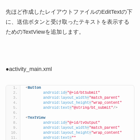
先ほど作成したレイアウトファイルのEditTextの下
に、送信ボタンと受け取ったテキストを表示する
ためのTextViewを追加します。
●activity_main.xml
<
Button
android:id
=
"@+id/btSubmit"
android:layout_width
=
"match_parent"
android:layout_height
=
"wrap_content"
android:text
=
"@string/bt_submit"
/>
<
TextView
android:id
=
"@+id/tvOutput"
android:layout_width
=
"match_parent"
android:layout_height
=
"wrap_content"
android:text
=
""