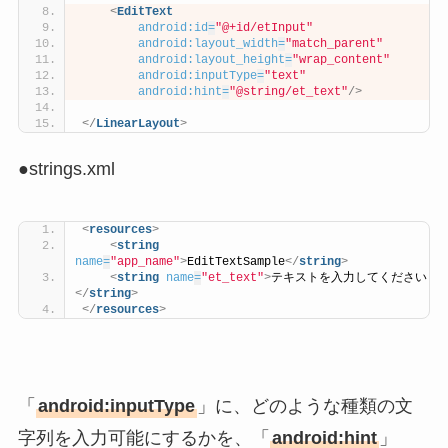
<
EditText
android:id
=
"@+id/etInput"
android:layout_width
=
"match_parent"
android:layout_height
=
"wrap_content"
android:inputType
=
"text"
android:hint
=
"@string/et_text"
/>
</
LinearLayout
>
●strings.xml
<
resources
>
<
string
name
=
"app_name"
>
EditTextSample
</
string
>
<
string
name
=
"et_text"
>
テキストを入力してください
</
string
>
</
resources
>
「
android:inputType
」に、どのような種類の文
字列を入力可能にするかを、「
android:hint
」