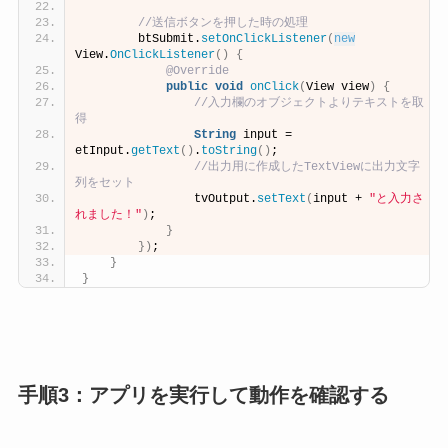
//送信ボタンを押した時の処理
        btSubmit.
setOnClickListener
(
new
View.
OnClickListener
()
{
@Override
public
void
onClick
(
View view
)
{
//入力欄のオブジェクトよりテキストを取
得
String
 input = 
etInput.
getText
()
.
toString
()
;
//出力用に作成したTextViewに出力文字
列をセット
                tvOutput.
setText
(
input + 
"と入力さ
れました！"
)
;
}
})
;
}
}
手順3：アプリを実行して動作を確認する