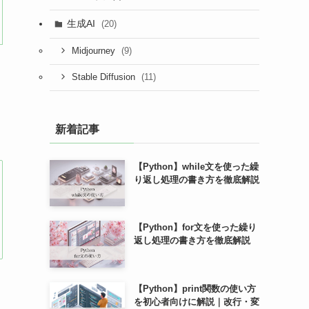
生成AI
(20)
(9)
Midjourney
(11)
Stable Diffusion
新着記事
【Python】while文を使った繰
り返し処理の書き方を徹底解説
【Python】for文を使った繰り
返し処理の書き方を徹底解説
【Python】print関数の使い方
を初心者向けに解説｜改行・変