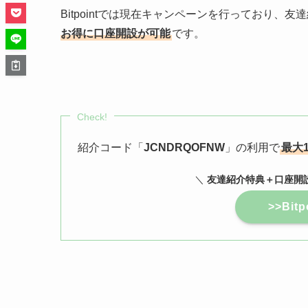
Bitpointでは現在キャンペーンを行っており、
お得に口座開設が可能
です。
Check!
紹介コード「
JCNDRQOFNW
」の利用で
最大1
＼
友達紹介特典＋口座開設
>>Bi