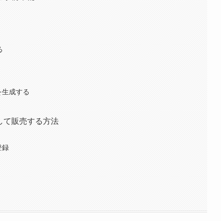
る
を生成する
T化して販売する方法
登録